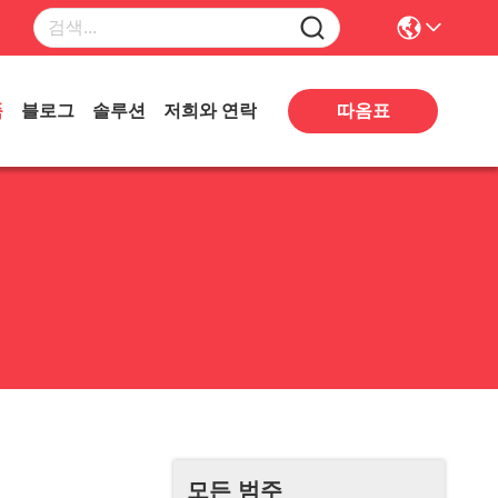
따옴표
품
블로그
솔루션
저희와 연락
모든 범주