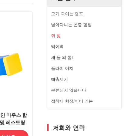
모기 죽이는 램프
날아다니는 곤충 함정
쥐 덫
먹이역
새 들 의 톱니
플라이 어치
해충제기
분류되지 않습니다
접착제 함정/비비 리본
인 마우스 함
 및 레스토랑
저희와 연락