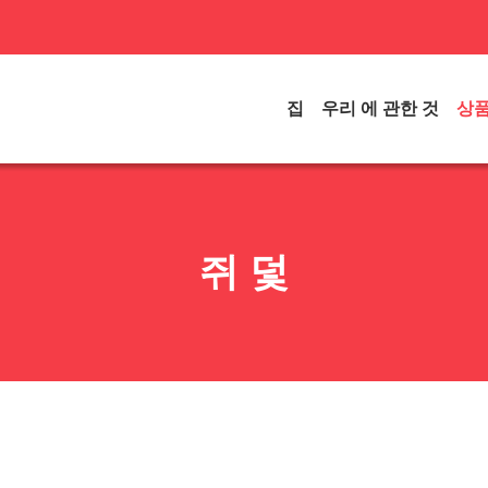
집
우리 에 관한 것
상
쥐 덫