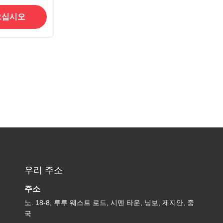
으십시오
우리 주소
주소
노. 18-8, 루루 웨스트 로드, 시멘 타운, 닝보, 제지안, 중
국