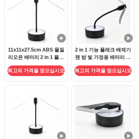
11x11x27.5cm ABS 물질
2 in 1 기능 플래크 배제기
리오온 배터리 2 in 1 플라
팬 밤 빛 가정용 배터리 가
기 모기 살충기 팬 야간 빛
동 지속가능
최고의 가격을 얻으십시오
최고의 가격을 얻으십시오
봄 시즌