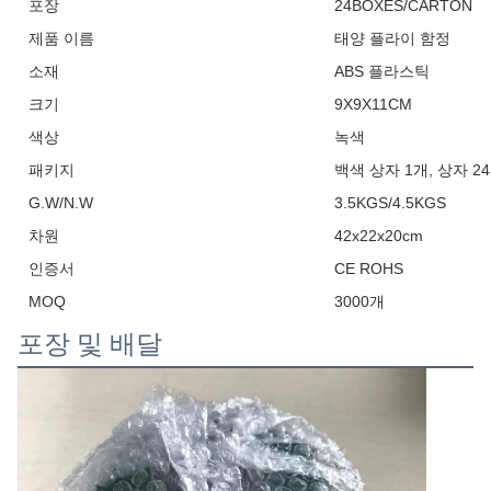
포장
24BOXES/CARTON
제품 이름
태양 플라이 함정
소재
ABS 플라스틱
크기
9X9X11CM
색상
녹색
패키지
백색 상자 1개, 상자 2
G.W/N.W
3.5KGS/4.5KGS
차원
42x22x20cm
인증서
CE ROHS
MOQ
3000개
포장 및 배달