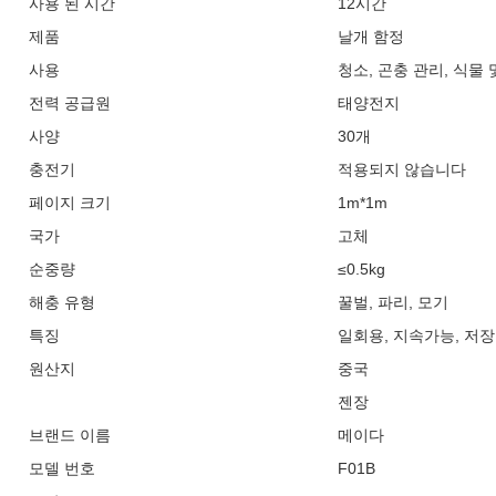
사용 된 시간
12시간
제품
날개 함정
사용
청소, 곤충 관리, 식물 
전력 공급원
태양전지
사양
30개
충전기
적용되지 않습니다
페이지 크기
1m*1m
국가
고체
순중량
≤0.5kg
해충 유형
꿀벌, 파리, 모기
특징
일회용, 지속가능, 저장
원산지
중국
젠장
브랜드 이름
메이다
모델 번호
F01B