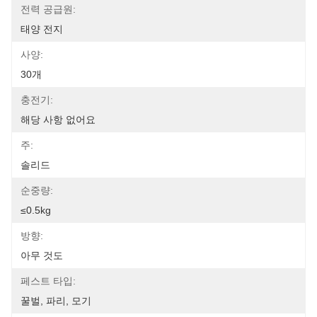
전력 공급원:
태양 전지
사양:
30개
충전기:
해당 사항 없어요
주:
솔리드
순중량:
≤0.5kg
방향:
아무 것도
페스트 타입:
꿀벌, 파리, 모기