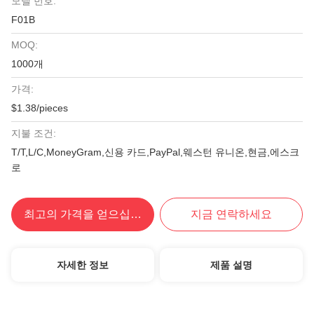
모델 번호:
F01B
MOQ:
1000개
가격:
$1.38/pieces
지불 조건:
T/T,L/C,MoneyGram,신용 카드,PayPal,웨스턴 유니온,현금,에스크
로
최고의 가격을 얻으십시오
지금 연락하세요
자세한 정보
제품 설명