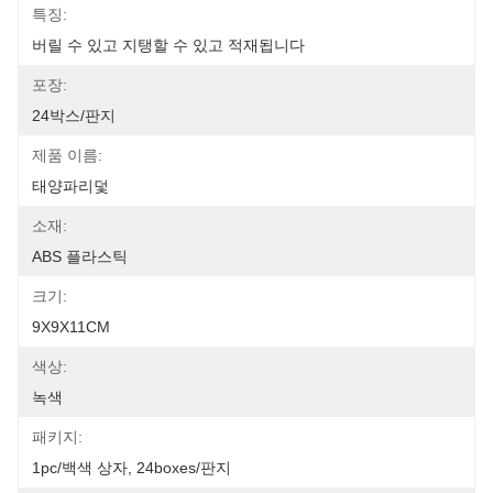
특징:
버릴 수 있고 지탱할 수 있고 적재됩니다
포장:
24박스/판지
제품 이름:
태양파리덫
소재:
ABS 플라스틱
크기:
9X9X11CM
색상:
녹색
패키지:
1pc/백색 상자, 24boxes/판지