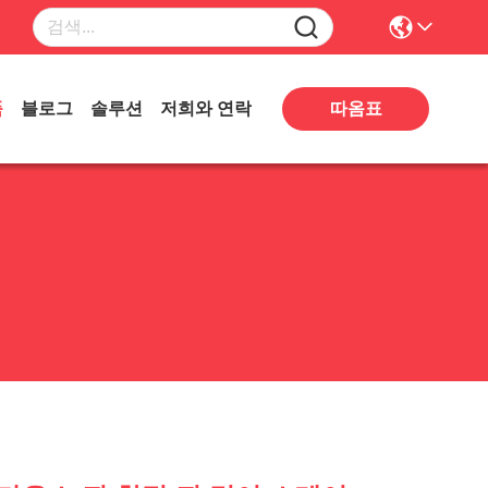
따옴표
품
블로그
솔루션
저희와 연락