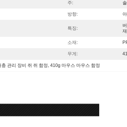
주:
솔
방향:
아
버
특징:
재
소재:
P
무게:
4
해충 관리 장비 쥐 쥐 함정
, 
410g 마우스 마우스 함정