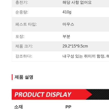
충전기:
해당 사항 없어요
순중량:
410g
페스트 타입:
마우스
포장:
부분
제품 크기:
29.2*15*9.5cm
강조하다:
내구성 있는 쥐미끼 함정
, 
제품 설명
소재
PP