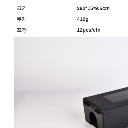
크기
292*15*9.5cm
무게
410g
포장
12pcs/ctn