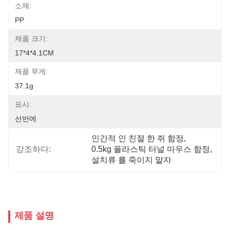
소재:
PP
제품 크기:
17*4*4.1CM
제품 무게:
37.1g
표시:
선반에
인간적 인 친절 한 쥐 함정
, 
강조하다:
0.5kg 플라스틱 터널 마우스 함정
, 
설치류 를 죽이지 말자
제품 설명