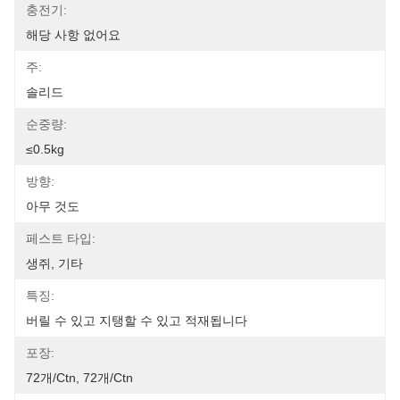
충전기:
해당 사항 없어요
주:
솔리드
순중량:
≤0.5kg
방향:
아무 것도
페스트 타입:
생쥐, 기타
특징:
버릴 수 있고 지탱할 수 있고 적재됩니다
포장:
72개/ctn, 72개/ctn