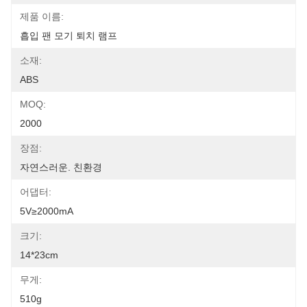
제품 이름:
흡입 팬 모기 퇴치 램프
소재:
ABS
MOQ:
2000
장점:
자연스러운. 친환경
어댑터:
5V≥2000mA
크기:
14*23cm
무게:
510g