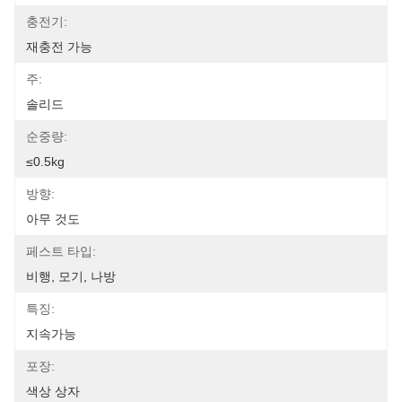
충전기:
재충전 가능
주:
솔리드
순중량:
≤0.5kg
방향:
아무 것도
페스트 타입:
비행, 모기, 나방
특징:
지속가능
포장:
색상 상자