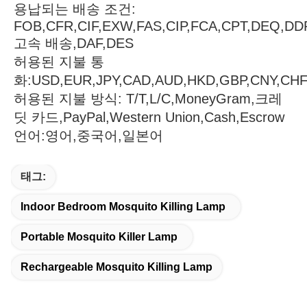
용납되는 배송 조건: 
FOB,CFR,CIF,EXW,FAS,CIP,FCA,CPT,DEQ,DD
고속 배송,DAF,DES
허용된 지불 통
화:USD,EUR,JPY,CAD,AUD,HKD,GBP,CNY,CH
허용된 지불 방식: T/T,L/C,MoneyGram,크레
딧 카드,PayPal,Western Union,Cash,Escrow
언어:영어,중국어,일본어
태그:
Indoor Bedroom Mosquito Killing Lamp
Portable Mosquito Killer Lamp
Rechargeable Mosquito Killing Lamp