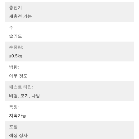
충전기:
재충전 가능
주:
솔리드
순중량:
≤0.5kg
방향:
아무 것도
페스트 타입:
비행, 모기, 나방
특징:
지속가능
포장:
색상 상자