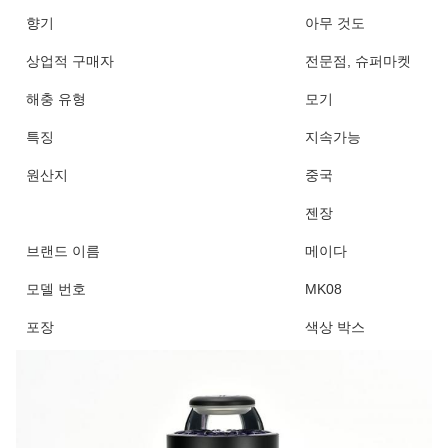
향기
아무 것도
상업적 구매자
전문점, 슈퍼마켓
해충 유형
모기
특징
지속가능
원산지
중국
젠장
브랜드 이름
메이다
모델 번호
MK08
포장
색상 박스