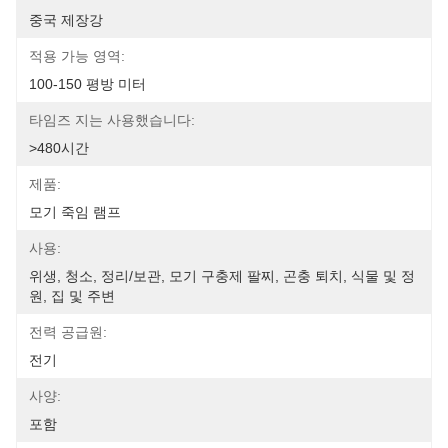
중국 제장강
적용 가능 영역:
100-150 평방 미터
타임즈 지는 사용했습니다:
>480시간
제품:
모기 죽임 램프
사용:
위생, 청소, 정리/보관, 모기 구충제 팔찌, 곤충 퇴치, 식물 및 정
원, 집 및 주변
전력 공급원:
전기
사양:
포함