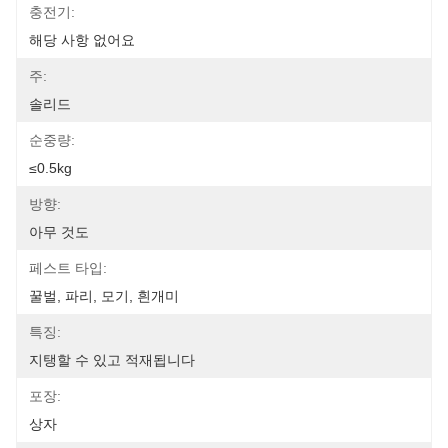
충전기:
해당 사항 없어요
주:
솔리드
순중량:
≤0.5kg
방향:
아무 것도
페스트 타입:
꿀벌, 파리, 모기, 흰개미
특징:
지탱할 수 있고 적재됩니다
포장:
상자