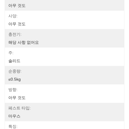
아무 것도
사양:
아무 것도
충전기:
해당 사항 없어요
주:
솔리드
순중량:
≤0.5kg
방향:
아무 것도
페스트 타입:
마우스
특징: