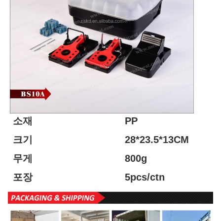
소재
PP
크기
28*23.5*13CM
무게
800g
포장
5pcs/ctn