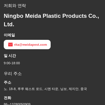
저희와 연락
Ningbo Meida Plastic Products Co.,
Ltd.
이메일
rita@meidapest.com
일 시간
9:00-18:00
우리 주소
주소
노. 18-8, 루루 웨스트 로드, 시멘 타운, 닝보, 제지안, 중국
전화
86--13780050909