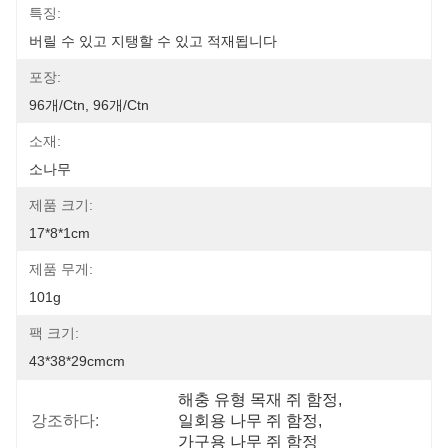
특징:
버릴 수 있고 지탱할 수 있고 적재됩니다
포장:
96개/ctn, 96개/ctn
소재:
소나무
제품 크기:
17*8*1cm
제품 무게:
101g
팩 크기:
43*38*29cmcm
해충 유형 목재 쥐 함정
, 
강조하다:
일회용 나무 쥐 함정
, 
가구용 나무 쥐 함정