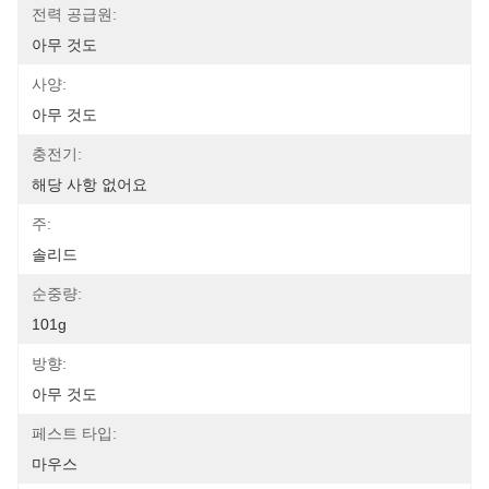
전력 공급원:
아무 것도
사양:
아무 것도
충전기:
해당 사항 없어요
주:
솔리드
순중량:
101g
방향:
아무 것도
페스트 타입:
마우스