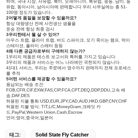
하여, 국내 시장, 서유럽, 북미, 오세아니아, 북유럽, 중동, 남미, 동
유럽, 동아시아, 남아시아에 판매합니다.우리 사무실에는 총 51-
100명 정도가 있습니다..
2어떻게 품질을 보장할 수 있을까요?
항상 대량생산 전에 사전생산 샘플을
운송 전에 항상 최종 검사
3우리한테서 뭘 살 수 있어?
마우스 트랩, 플라이 트랩, 버드 스파이크, 모기 죽이는 램프, 먹이 
스테이션, 플라이 스래터 등등
4왜 다른 공급자로부터 구매하지 않는가?
1우리의 제품은 테스트 보고서와 특허를 가지고 있습니다.
3우리의 제품과 서비스는 어느 나라에만 국한되지 않습니다.
41대1 서비스, 우리는 주문에서 영수까지 판매까지 전체 프로세스
를 추적
5어떤 서비스를 제공할 수 있을까요?
용납되는 배송 조건: 
FOB,CFR,CIF,EXW,FAS,CIP,FCA,CPT,DEQ,DDP,DDU,고속 배
송,DAF,DES
허용된 지불 통화:USD,EUR,JPY,CAD,AUD,HKD,GBP,CNY,CHF
허용된 지불 방식: T/T,L/C,MoneyGram,크레딧 카
드,PayPal,Western Union,Cash,Escrow
언어:영어,중국어,일본어
태그:
Solid State Fly Catcher