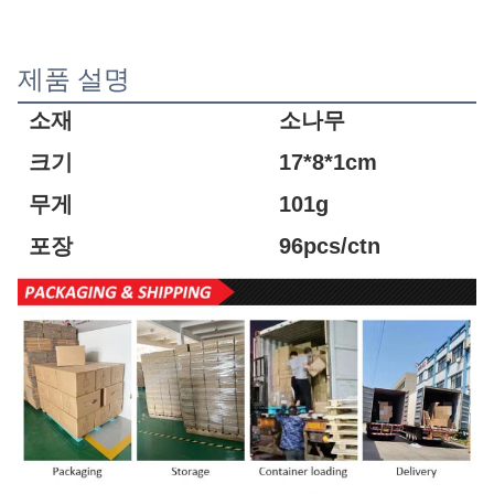
제품 설명
소재
소나무
크기
17*8*1cm
무게
101g
포장
96pcs/ctn